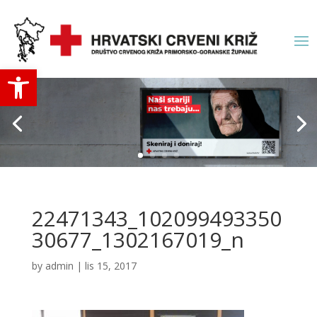
Open toolbar
22471343_102099493350
30677_1302167019_n
by
admin
|
lis 15, 2017