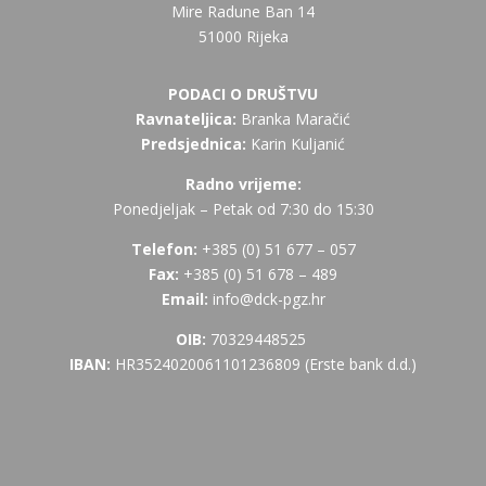
Mire Radune Ban 14
51000 Rijeka
PODACI O DRUŠTVU
Ravnateljica:
Branka Maračić
Predsjednica:
Karin Kuljanić
Radno vrijeme:
Ponedjeljak – Petak od 7:30 do 15:30
Telefon:
+385 (
0) 51 677 – 057
Fax:
+385 (0) 51 678 – 489
Email:
info@dck-pgz.hr
OIB:
70329448525
IBAN:
HR3524020061101236809 (Erste bank d.d.)